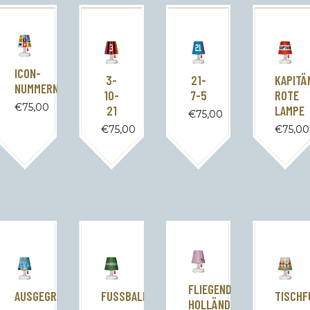
ICON-
3-
21-
KAPITÄ
NUMMERN
10-
7-5
ROTE
€
75,00
21
LAMPE
€
75,00
€
75,00
€
75,00
FLIEGENDER
AUSGEGRABEN
FUSSBALLRASEN
TISCHF
HOLLÄNDER