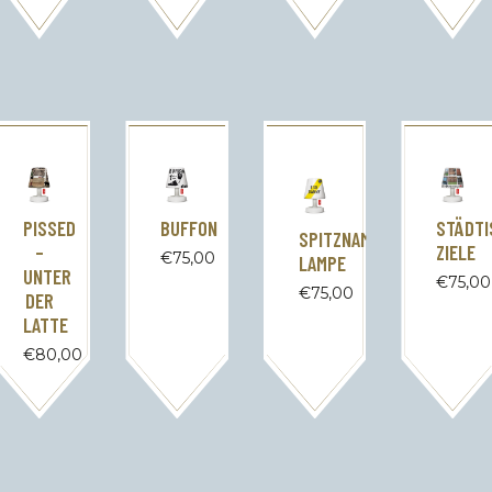
PISSED
BUFFON
STÄDTI
SPITZNAME
–
ZIELE
€
75,00
LAMPE
UNTER
€
75,00
€
75,00
DER
LATTE
€
80,00