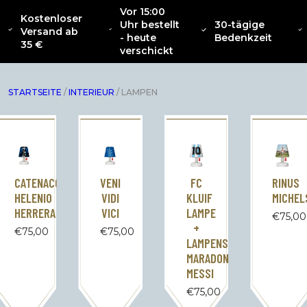
Vor 15:00
Kostenloser
Uhr bestellt
30-tägige
SAMMLUNG
Versand ab
ÜBER
NEU
BEKLEIDUNG
INTERIOR
ZU
- heute
Bedenkzeit
CATENACCIO
35 €
verschickt
STARTSEITE
/
INTERIEUR
/ LAMPEN
CATENACCIO
VENI
FC
RINUS
HELENIO
VIDI
KLUIF
MICHEL
HERRERA
VICI
LAMPE
€
75,00
+
€
75,00
€
75,00
LAMPENSCHIRM
MARADONA
MESSI
€
75,00