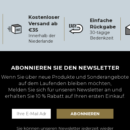
€.
49,50
€.
Kostenloser
Einfache
Versand ab
Rückgabe
€35
Kostenloser Versand ab €35
Einfache Rückgabe
Zu
30-tägige
Innerhalb der
Bedenkzeit
Niederlande
ABONNIEREN SIE DEN NEWSLETTER
Wenn Sie über neue Produkte und Sonderangebote
auf dem Laufenden bleiben möchten,
Melden Sie sich für unseren Newsletter an und
erhalten Sie 10 % Rabatt auf Ihren ersten Einkauf.
Sie können unseren Newsletter jederzeit wieder