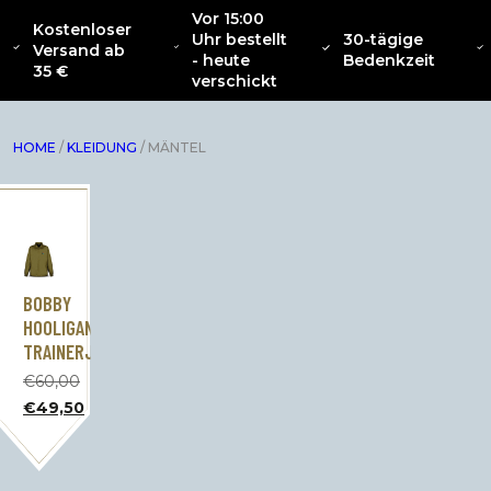
Vor 15:00
Kostenloser
Uhr bestellt
30-tägige
SAMMLUNG
Versand ab
ÜBER
NEU
BEKLEIDUNG
INTERIOR
ZU
- heute
Bedenkzeit
CATENACCIO
35 €
verschickt
HOME
/
KLEIDUNG
/ MÄNTEL
BOBBY
HOOLIGAN
TRAINERJACKE
€
60,00
Der
€
49,50
ursprüngliche
Der
Preis
aktuelle
betrug:
Preis
60,00
beträgt: