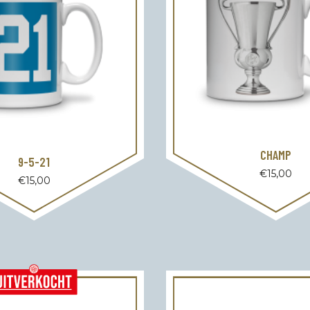
CHAMP
9-5-21
€
15,00
€
15,00