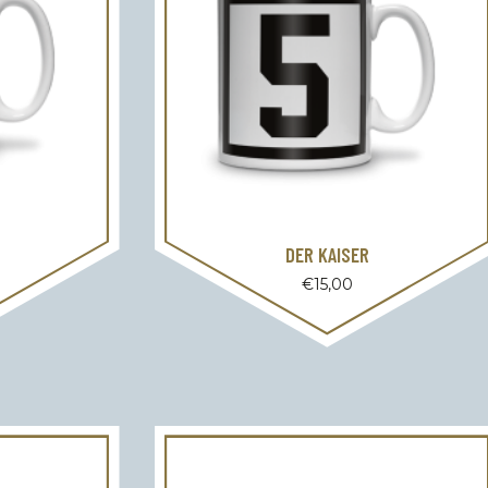
DER KAISER
€
15,00