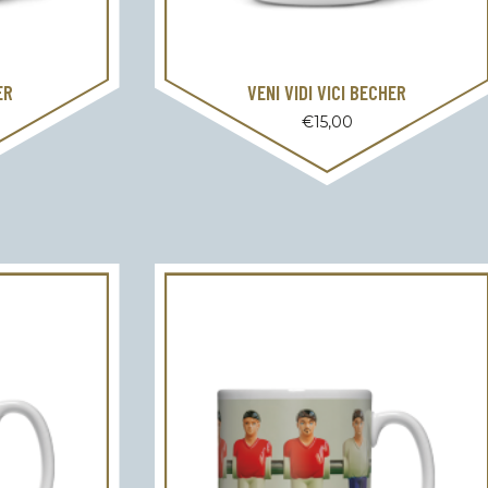
ER
VENI VIDI VICI BECHER
€
15,00