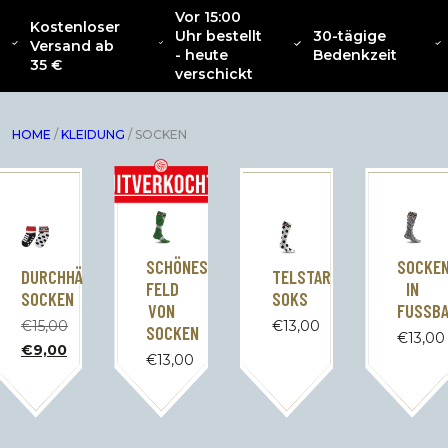
Vor 15:00
Kostenloser
Uhr bestellt
30-tägige
SAMMLUNG
Versand ab
ÜBER
NEU
BEKLEIDUNG
INTERIOR
ZU
- heute
Bedenkzeit
CATENACCIO
35 €
verschickt
HOME
/
KLEIDUNG
/ SOCKEN
SCHÖNES
SOCKE
DURCHHÄNGENDE
TELSTAR
FELD
IN
SOCKEN
SOKS
VON
FUSSB
€
15,00
€
13,00
SOCKEN
€
13,00
Der
€
9,00
€
13,00
ursprüngliche
Der
Preis
aktuelle
betrug:
Preis
15,00
beträgt:
€.
9,00