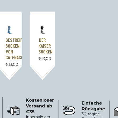
€.
GESTREIFTE
DER
SOCKEN
KAISER
VON
SOCKEN
CATENACCIO
€
13,00
€
13,00
Kostenloser
Einfache
Versand ab
Rückgabe
€35
Kostenloser Versand ab €35
Einfache Rückgabe
Zu
30-tägige
Innerhalb der