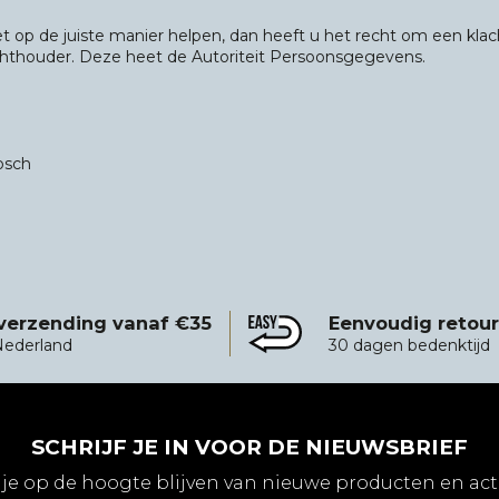
niet op de juiste manier helpen, dan heeft u het recht om een klac
ichthouder. Deze heet de Autoriteit Persoonsgegevens.
osch
 verzending vanaf €35
Eenvoudig retou
vanaf €35
Eenvoudig retourneren
Nederland
30 dagen bedenktijd
SCHRIJF JE IN VOOR DE NIEUWSBRIEF
 je op de hoogte blijven van nieuwe producten en act