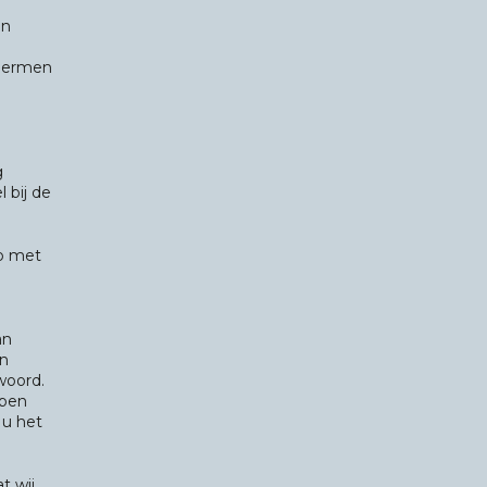
in
hermen
g
 bij de
op met
an
en
woord.
bben
 u het
t wij