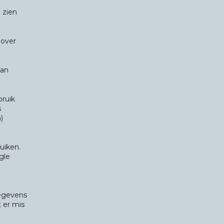
 zien
 over
van
bruik
s
)
uiken.
gle
gegevens
 er mis