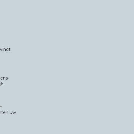
vindt,
vens
jk
jn
sten uw