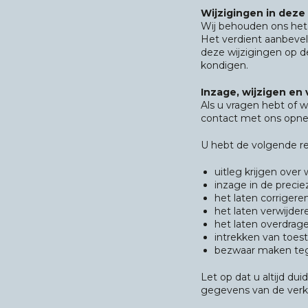
Wijzigingen in deze 
Wij behouden ons het 
Het verdient aanbevel
deze wijzigingen op d
kondigen.
Inzage, wijzigen en
Als u vragen hebt of 
contact met ons opne
U hebt de volgende r
uitleg krijgen ov
inzage in de prec
het laten corrigere
het laten verwijd
het laten overdrag
intrekken van toe
bezwaar maken teg
Let op dat u altijd du
gegevens van de verk