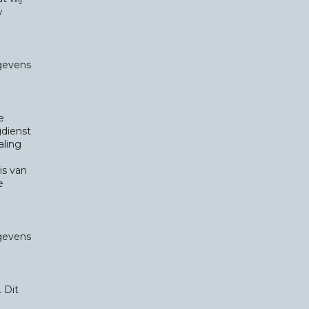
w
gevens
e
dienst
aling
is van
e
gevens
 Dit