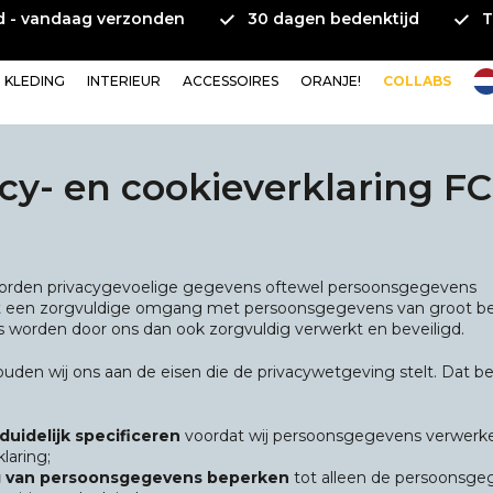
ld - vandaag verzonden
30 dagen bedenktijd
T
KLEDING
INTERIEUR
ACCESSOIRES
ORANJE!
COLLABS
cy- en cookieverklaring FC
orden privacygevoelige gegevens oftewel persoonsgegevens
cht een zorgvuldige omgang met persoonsgegevens van groot be
 worden door ons dan ook zorgvuldig verwerkt en beveiligd.
ouden wij ons aan de eisen die de privacywetgeving stelt. Dat b
uidelijk specificeren
voordat wij persoonsgegevens verwerk
laring;
g van persoonsgegevens beperken
tot alleen de persoonsge