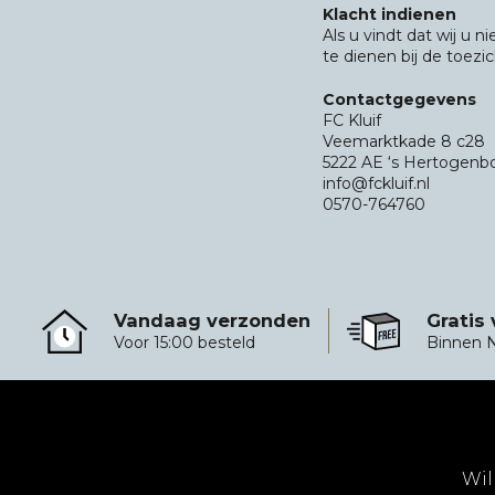
Klacht indienen
Als u vindt dat wij u 
te dienen bij de toez
Contactgegevens
FC Kluif
Veemarktkade 8 c28
5222 AE ‘s Hertogenb
info@fckluif.nl
0570-764760
Vandaag verzonden
Gratis
Vandaag verzonden
Gratis verzending 
Voor 15:00 besteld
Binnen 
Wil