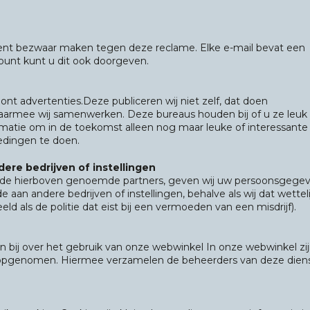
nt bezwaar maken tegen deze reclame. Elke e-mail bevat een
count kunt u dit ook doorgeven.
nt advertenties.Deze publiceren wij niet zelf, dat doen
armee wij samenwerken. Deze bureaus houden bij of u ze leuk 
rmatie om in de toekomst alleen nog maar leuke of interessante
edingen te doen.
ere bedrijven of instellingen
 de hierboven genoemde partners, geven wij uw persoonsgege
aan andere bedrijven of instellingen, behalve als wij dat wetteli
beeld als de politie dat eist bij een vermoeden van een misdrijf).
en bij over het gebruik van onze webwinkel In onze webwinkel zi
 opgenomen. Hiermee verzamelen de beheerders van deze dien