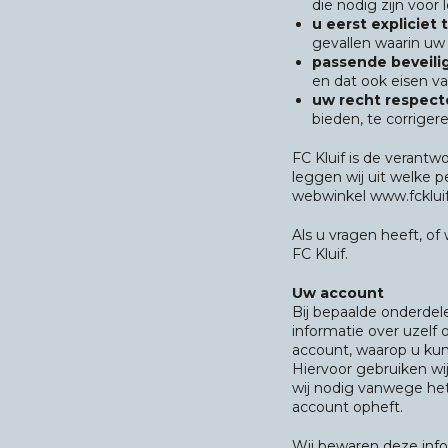
die nodig zijn voor
u eerst explicie
gevallen waarin uw
passende beveil
en dat ook eisen v
uw recht respect
bieden, te corrigere
FC Kluif is de verantw
leggen wij uit welke 
webwinkel www.fckluif.
Als u vragen heeft, o
FC Kluif.
Uw account
Bij bepaalde onderdel
informatie over uzel
account, waarop u ku
Hiervoor gebruiken w
wij nodig vanwege het
account opheft.
Wij bewaren deze infor