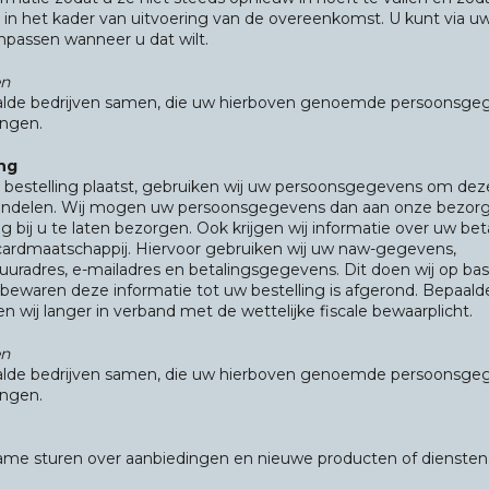
in het kader van uitvoering van de overeenkomst. U kunt via u
npassen wanneer u dat wilt.
en
alde bedrijven samen, die uw hierboven genoemde persoonsge
ngen.
ng
 bestelling plaatst, gebruiken wij uw persoonsgegevens om dez
handelen. Wij mogen uw persoonsgegevens dan aan onze bezorg
 bij u te laten bezorgen. Ook krijgen wij informatie over uw bet
cardmaatschappij. Hiervoor gebruiken wij uw naw-gegevens,
uradres, e-mailadres en betalingsgegevens. Dit doen wij op bas
ewaren deze informatie tot uw bestelling is afgerond. Bepaald
 wij langer in verband met de wettelijke fiscale bewaarplicht.
en
alde bedrijven samen, die uw hierboven genoemde persoonsge
ngen.
clame sturen over aanbiedingen en nieuwe producten of diensten.