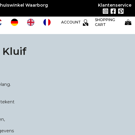
huiswinkel Waarborg
Klantenservice
SHOPPING
ACCOUNT
0
CART
 Kluif
lang.
etekent
en,
gevens