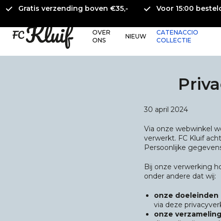
Gratis verzending boven €35,-
Voor 15:00 beste
OVER
CATENACCIO
NIEUW
ONS
COLLECTIE
Priva
30 april 2024
Via onze webwinkel w
verwerkt. FC Kluif a
Persoonlijke gegevens
Bij onze verwerking h
onder andere dat wij:
onze doeleinden d
via deze privacyverk
onze verzamelin