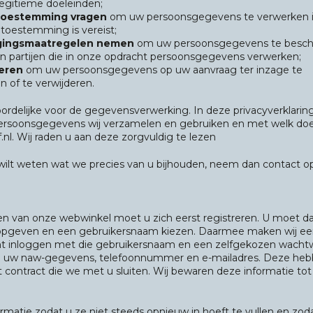
 legitieme doeleinden;
t toestemming vragen
om uw persoonsgegevens te verwerken 
 toestemming is vereist;
igingsmaatregelen nemen
om uw persoonsgegevens te besc
an partijen die in onze opdracht persoonsgegevens verwerken;
eren
om uw persoonsgegevens op uw aanvraag ter inzage te
n of te verwijderen.
oordelijke voor de gegevensverwerking. In deze privacyverklarin
persoonsgegevens wij verzamelen en gebruiken en met welk doel
nl. Wij raden u aan deze zorgvuldig te lezen
f wilt weten wat we precies van u bijhouden, neem dan contact 
en van onze webwinkel moet u zich eerst registreren. U moet d
f opgeven en een gebruikersnaam kiezen. Daarmee maken wij e
nt inloggen met die gebruikersnaam en een zelfgekozen wacht
ij uw naw-gegevens, telefoonnummer en e-mailadres. Deze he
 contract die we met u sluiten. Wij bewaren deze informatie tot
matie zodat u ze niet steeds opnieuw in hoeft te vullen en zoda