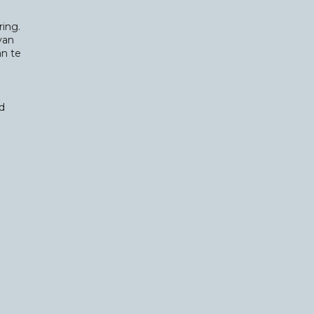
ring.
van
an te
d