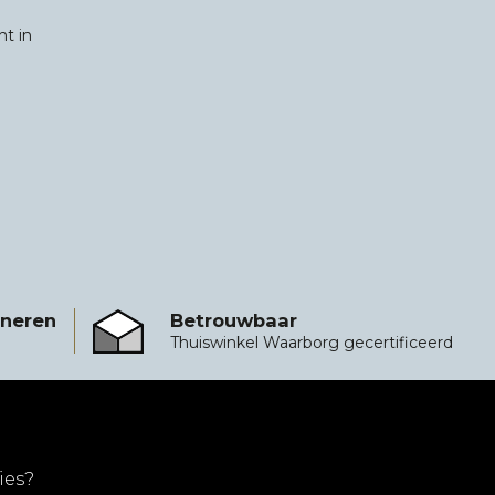
ht in
rneren
Betrouwbaar
Betrouwbaar
Thuiswinkel Waarborg gecertificeerd
ies?