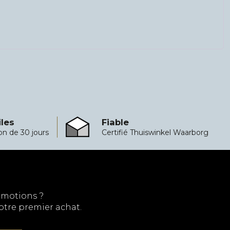
iles
Fiable
Fiable
ion de 30 jours
Certifié Thuiswinkel Waarborg
omotions ?
votre premier achat.