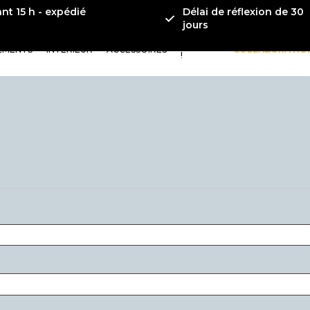
t 15 h - expédié
Délai de réflexion de 30
jours
ORANGE
EMENTS
INTÉRIEUR
ACCESSOIRES
COLLABORATIO
!