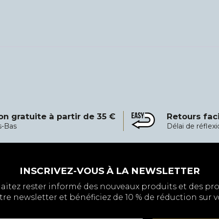
on gratuite à partir de 35 €
Retours fac
 partir de 35 €
Retours faciles
s-Bas
Délai de réflex
INSCRIVEZ-VOUS À LA NEWSLETTER
aitez rester informé des nouveaux produits et des pr
tre newsletter et bénéficiez de 10 % de réduction sur 