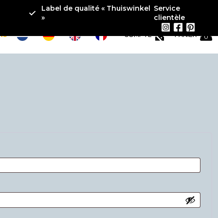
Label de qualité « Thuiswinkel
Service
»
clientèle
PANIER
NS
COMPTE
0