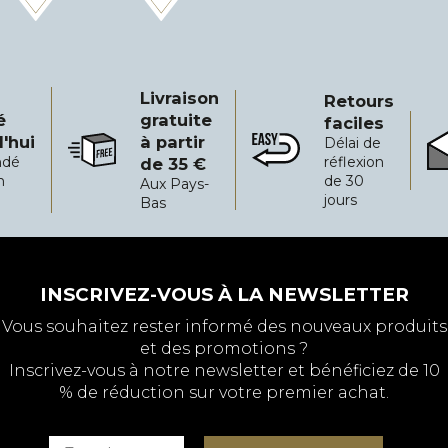
était
actuel
de
est
60,00
de
€.
:
40,00
Livraison
Retours
€.
é
gratuite
faciles
'hui
à partir
Délai de
i
Livraison gratuite à partir de 35 €
Retours faciles
Fia
dé
réflexion
de 35 €
h
de 30
Aux Pays-
jours
Bas
INSCRIVEZ-VOUS À LA NEWSLETTER
Vous souhaitez rester informé des nouveaux produits
et des promotions ?
Inscrivez-vous à notre newsletter et bénéficiez de 10
% de réduction sur votre premier achat.