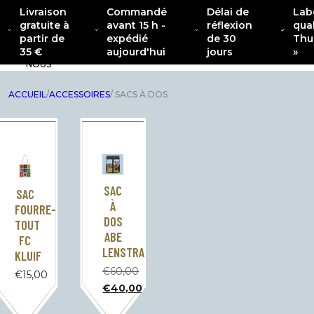
Livraison
Commandé
Délai de
Lab
gratuite à
avant 15 h -
réflexion
qual
À
partir de
expédié
de 30
Thu
PROPOS
COLLECTION
NOUVEAU
VÊTEMENTS
INTÉRI
35 €
aujourd'hui
jours
»
DE
CATENACCIO
NOUS
ACCUEIL
/
ACCESSOIRES
/ SACS À DOS
SAC
SAC
À
FOURRE-
DOS
TOUT
ABE
FC
LENSTRA
KLUIF
€
60,00
€
15,00
Le
€
40,00
prix
Le
initial
prix