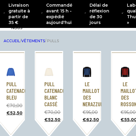
Livraison
Commandé
Délai de
Lab
gratuite à
avant 15 h -
réflexion
qual
À
partir de
expédié
de 30
Thu
PROPOS
COLLECTION
NOUVEAU
VÊTEMENTS
INTÉRI
35 €
aujourd'hui
jours
»
DE
CATENACCIO
NOUS
ACCUEIL
/
VÊTEMENTS
/ PULLS
PULL
PULL
LE
LE
CATENACCIO
CATENACCIO
MAILLOT
MAILLO
BLEU
BLANC
DES
DES
CASSÉ
NERAZZURRI
ROSSON
€
70,00
Le
€
70,00
€
95,00
€
95,00
€
52,50
prix
Le
Le
Le
Le
€
52,50
€
62,50
€
55,0
initial
prix
prix
prix
prix
Le
Le
Le
était
initial
initial
initial
actuel
prix
prix
prix
de
était
était
était
est
actuel
actuel
actue