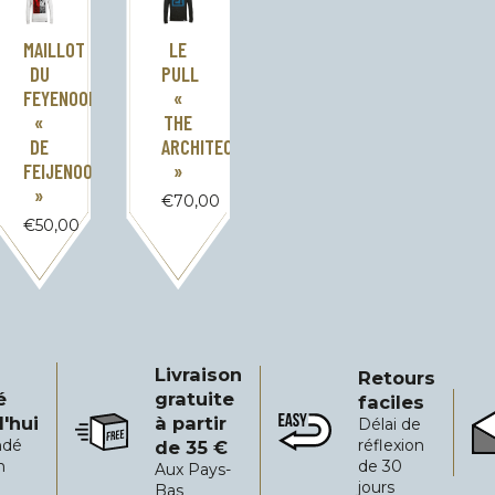
MAILLOT
LE
DU
PULL
FEYENOORD
«
«
THE
DE
ARCHITECT
FEIJENOORDER
»
»
€
70,00
€
50,00
Livraison
Retours
é
gratuite
faciles
'hui
à partir
Délai de
i
Livraison gratuite à partir de 35 €
Retours faciles
Fia
dé
réflexion
de 35 €
h
de 30
Aux Pays-
jours
Bas