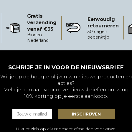
Gratis
Eenvoudig
verzending
retourneren
vanaf €35
Gratis verzending vanaf €35
Eenvoudig retourneren
B
30 dagen
Binnen
bedenktijd
Nederland
SCHRIJF JE IN VOOR DE NIEUWSBRIEF
Wil je op de hoogte blijven van nieuwe producten en
acties?
Meld je dan aan voor onze nieuwsbrief en ontvang
10% korting op je eerste aankoop.
U kunt zich op elk moment afmelden voor onze