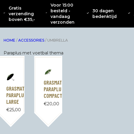
Voor 15:00
Gratis
besteld -
30 dagen
OVER
CATENACCIO
verzending
NIEUW
KLEDING
INTERIEUR
ACC
vandaag
bedenktijd
ONS
COLLECTIE
boven €35,-
verzonden
HOME
/
ACCESSORIES
/ UMBRELLA
Paraplus met voetbal thema
GRASMAT
GRASMAT
PARAPLU
PARAPLU
COMPACT
LARGE
€
20,00
€
25,00