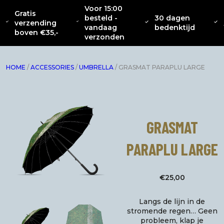
Voor 15:00
Gratis
besteld -
30 dagen
OVER
CATENACCIO
verzending
NIEUW
KLEDING
INTERIEUR
ACC
vandaag
bedenktijd
ONS
COLLECTIE
boven €35,-
verzonden
HOME
/
ACCESSORIES
/
UMBRELLA
/ GRASMAT PARAPLU LARGE
GRASMAT
PARAPLU LARGE
€
25,00
Langs de lijn in de
stromende regen… Geen
probleem, klap je