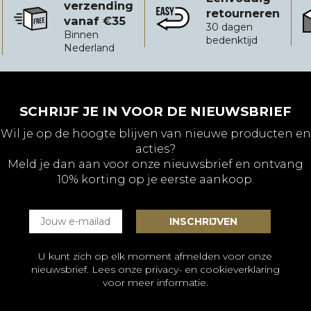
verzending
retourneren
vanaf €35
Gratis verzending vanaf €35
Eenvoudig retourneren
B
30 dagen
Binnen
bedenktijd
Nederland
SCHRIJF JE IN VOOR DE NIEUWSBRIEF
Wil je op de hoogte blijven van nieuwe producten en
acties?
Meld je dan aan voor onze nieuwsbrief en ontvang
10% korting op je eerste aankoop.
U kunt zich op elk moment afmelden voor onze
nieuwsbrief. Lees onze
privacy- en cookieverklaring
voor meer informatie.