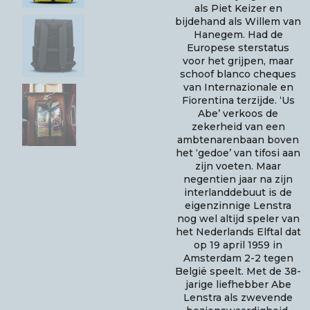
€60,00.
€40
als Piet Keizer en
bijdehand als Willem van
Hanegem. Had de
Europese sterstatus
voor het grijpen, maar
schoof blanco cheques
van Internazionale en
Fiorentina terzijde. ‘Us
Abe’ verkoos de
zekerheid van een
ambtenarenbaan boven
het ‘gedoe’ van tifosi aan
zijn voeten. Maar
negentien jaar na zijn
interlanddebuut is de
eigenzinnige Lenstra
nog wel altijd speler van
het Nederlands Elftal dat
op 19 april 1959 in
Amsterdam 2-2 tegen
België speelt. Met de 38-
jarige liefhebber Abe
Lenstra als zwevende