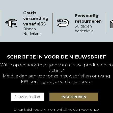
Gratis
Eenvoudig
verzending
retourneren
vanaf €35
Gratis verzending vanaf €35
Eenvoudig retourneren
B
30 dagen
Binnen
bedenktijd
Nederland
SCHRIJF JE IN VOOR DE NIEUWSBRIEF
Wil je op de hoogte blijven van nieuwe producten en
acties?
Meld je dan aan voor onze nieuwsbrief en ontvang
10% korting op je eerste aankoop.
U kunt zich op elk moment afmelden voor onze