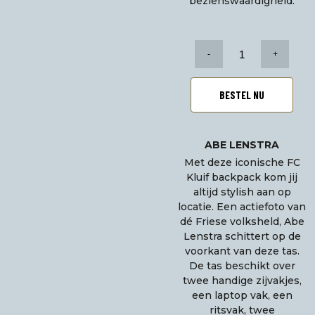
bezienswaardigheid.
Abe
Lenstra
rugtas
aantal
BESTEL NU
ABE LENSTRA
Met deze iconische FC
Kluif backpack kom jij
altijd stylish aan op
locatie. Een actiefoto van
dé Friese volksheld, Abe
Lenstra schittert op de
voorkant van deze tas.
De tas beschikt over
twee handige zijvakjes,
een laptop vak, een
ritsvak, twee