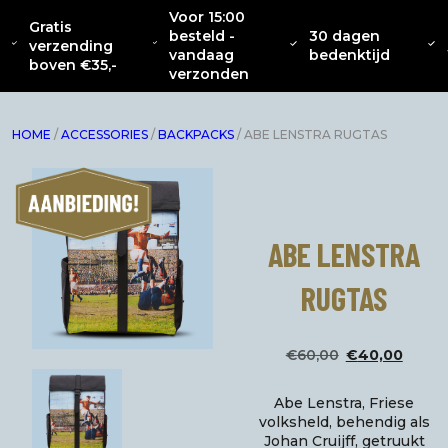
Voor 15:00
Gratis
besteld -
30 dagen
OVER
CATENACCIO
verzending
NIEUW
KLEDING
INTERIEUR
ACC
vandaag
bedenktijd
ONS
COLLECTIE
boven €35,-
verzonden
HOME
/
ACCESSORIES
/
BACKPACKS
/ ABE LENSTRA RUGTAS
ABE LENSTRA
RUGTAS
Oorspro
Hui
€
60,00
€
40,00
prijs
prij
Abe Lenstra, Friese
was:
is:
volksheld, behendig als
Johan Cruijff, getruukt