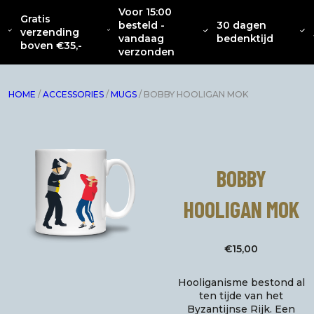
Voor 15:00
Gratis
besteld -
30 dagen
OVER
CATENACCIO
verzending
NIEUW
KLEDING
INTERIEUR
ACC
vandaag
bedenktijd
ONS
COLLECTIE
boven €35,-
verzonden
HOME
/
ACCESSORIES
/
MUGS
/ BOBBY HOOLIGAN MOK
BOBBY
HOOLIGAN MOK
€
15,00
Hooliganisme bestond al
ten tijde van het
Byzantijnse Rijk. Een