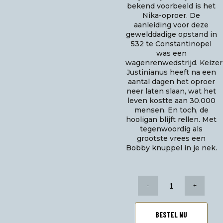
bekend voorbeeld is het
Nika-oproer. De
aanleiding voor deze
gewelddadige opstand in
532 te Constantinopel
was een
wagenrenwedstrijd. Keizer
Justinianus heeft na een
aantal dagen het oproer
neer laten slaan, wat het
leven kostte aan 30.000
mensen. En toch, de
hooligan blijft rellen. Met
tegenwoordig als
grootste vrees een
Bobby knuppel in je nek.
Bobby
Hooligan
mok
aantal
BESTEL NU