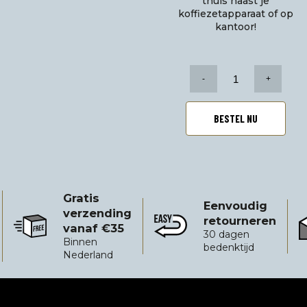
thuis naast je
koffiezetapparaat of op
kantoor!
Veni
Vidi
Vici
mok
BESTEL NU
aantal
Gratis
Eenvoudig
verzending
retourneren
vanaf €35
Gratis verzending vanaf €35
Eenvoudig retourneren
B
30 dagen
Binnen
bedenktijd
Nederland