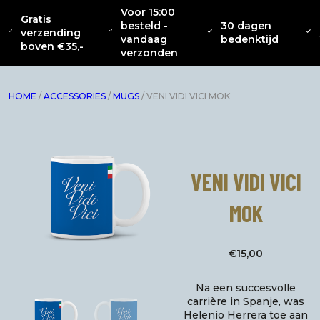
Voor 15:00
Gratis
besteld -
30 dagen
OVER
CATENACCIO
verzending
NIEUW
KLEDING
INTERIEUR
ACC
vandaag
bedenktijd
ONS
COLLECTIE
boven €35,-
verzonden
HOME
/
ACCESSORIES
/
MUGS
/ VENI VIDI VICI MOK
VENI VIDI VICI
MOK
€
15,00
Na een succesvolle
carrière in Spanje, was
Helenio Herrera toe aan