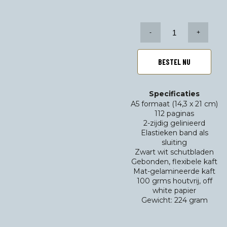
Notebook
The
Flying
Dutchman
BESTEL NU
aantal
Specificaties
A5 formaat (14,3 x 21 cm)
112 paginas
2-zijdig gelinieerd
Elastieken band als
sluiting
Zwart wit schutbladen
Gebonden, flexibele kaft
Mat-gelamineerde kaft
100 grms houtvrij, off
white papier
Gewicht: 224 gram