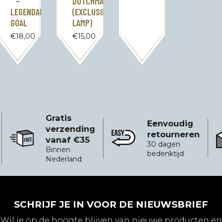
–
DUTCHMAN
LEGENDARY
(EXCLUSIEF
GOAL
LAMP)
€
18,00
€
15,00
Gratis
Eenvoudig
verzending
retourneren
vanaf €35
Gratis verzending vanaf €35
Eenvoudig retourneren
B
30 dagen
Binnen
bedenktijd
Nederland
SCHRIJF JE IN VOOR DE NIEUWSBRIEF
Wil je op de hoogte blijven van nieuwe producten en