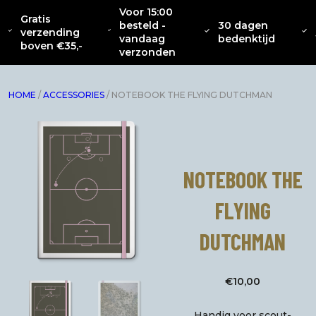
Voor 15:00
Gratis
besteld -
30 dagen
OVER
CATENACCIO
verzending
NIEUW
KLEDING
INTERIEUR
ACC
vandaag
bedenktijd
ONS
COLLECTIE
boven €35,-
verzonden
HOME
/
ACCESSORIES
/ NOTEBOOK THE FLYING DUTCHMAN
NOTEBOOK THE
FLYING
DUTCHMAN
€
10,00
Handig voor scout-