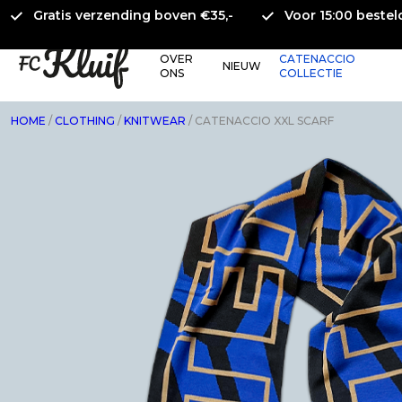
Gratis verzending boven €35,-
Voor 15:00 beste
OVER
CATENACCIO
NIEUW
ONS
COLLECTIE
HOME
/
CLOTHING
/
KNITWEAR
/ CATENACCIO XXL SCARF