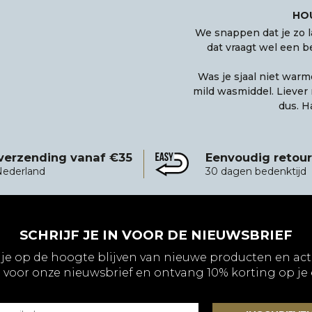
HOU
We snappen dat je zo l
dat vraagt wel een be
Was je sjaal niet warm
mild wasmiddel. Liever 
dus. H
 verzending vanaf €35
Eenvoudig retou
vanaf €35
Eenvoudig retourneren
Nederland
30 dagen bedenktijd
SCHRIJF JE IN VOOR DE NIEUWSBRIEF
 je op de hoogte blijven van nieuwe producten en act
 voor onze nieuwsbrief en ontvang 10% korting op je