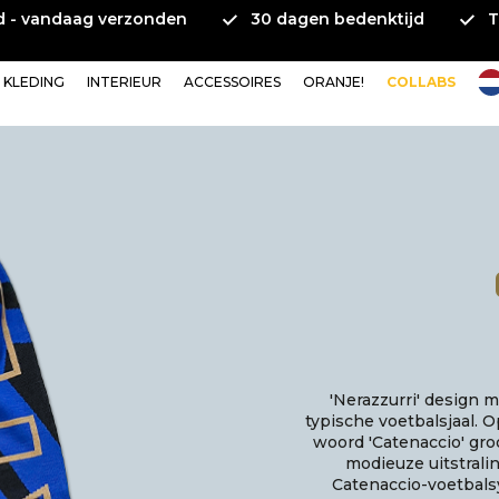
ld - vandaag verzonden
30 dagen bedenktijd
T
KLEDING
INTERIEUR
ACCESSOIRES
ORANJE!
COLLABS
'Nerazzurri' design m
typische voetbalsjaal. 
woord 'Catenaccio' groo
modieuze uitstralin
Catenaccio-voetbals