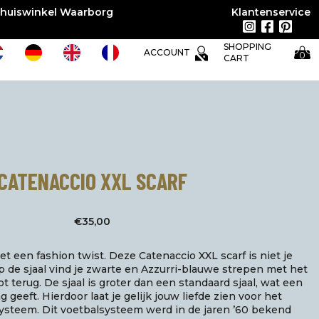
huiswinkel Waarborg
Klantenservice
SHOPPING
ACCOUNT
0
CART
CATENACCIO XXL SCARF
€
35,00
et een fashion twist. Deze Catenaccio XXL scarf is niet je
Op de sjaal vind je zwarte en Azzurri-blauwe strepen met het
t terug. De sjaal is groter dan een standaard sjaal, wat een
g geeft. Hierdoor laat je gelijk jouw liefde zien voor het
ysteem. Dit voetbalsysteem werd in de jaren ’60 bekend