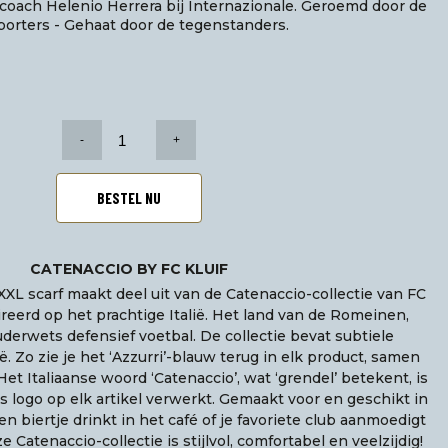
 coach Helenio Herrera bij Internazionale. Geroemd door de
orters - Gehaat door de tegenstanders.
Catenaccio
XXL
scarf
aantal
BESTEL NU
CATENACCIO BY FC KLUIF
XXL scarf maakt deel uit van de Catenaccio-collectie van FC
pireerd op het prachtige Italië. Het land van de Romeinen,
uderwets defensief voetbal. De collectie bevat subtiele
ë. Zo zie je het ‘Azzurri’-blauw terug in elk product, samen
Het Italiaanse woord ‘Catenaccio’, wat ‘grendel’ betekent, is
s logo op elk artikel verwerkt. Gemaakt voor en geschikt in
een biertje drinkt in het café of je favoriete club aanmoedigt
 Catenaccio-collectie is stijlvol, comfortabel en veelzijdig!