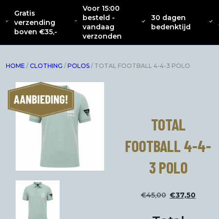
Voor 15:00
Gratis
besteld -
30 dagen
OVER
CATENACCIO
verzending
NIEUW
KLEDING
INTERIEUR
ACC
vandaag
bedenktijd
ONS
COLLECTIE
boven €35,-
verzonden
HOME
/
CLOTHING
/
POLOS
/ TOTAL FOOTBALL 4-4-3 POLO
TOTAL
FOOTBALL 4-4-
3 POLO
Oorspro
Hui
€
45,00
€
37,50
prijs
prij