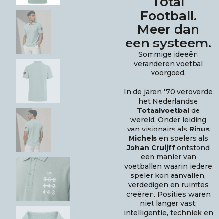
Total
was:
is:
Football.
€45,00.
€37
Meer dan
een systeem.
Sommige ideeën
veranderen voetbal
voorgoed.
In de jaren '70 veroverde
het Nederlandse
Totaalvoetbal
de
wereld. Onder leiding
van visionairs als
Rinus
Michels
en spelers als
Johan Cruijff
ontstond
een manier van
voetballen waarin iedere
speler kon aanvallen,
verdedigen en ruimtes
creëren. Posities waren
niet langer vast;
intelligentie, techniek en