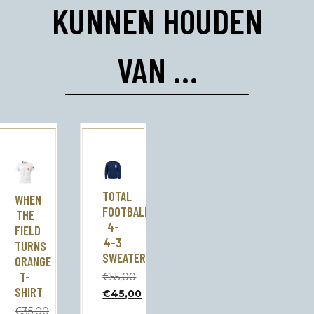
KUNNEN HOUDEN
VAN …
TOTAL
WHEN
FOOTBALL
THE
4-
FIELD
4-3
TURNS
SWEATER
ORANGE
T-
€
55,00
Oorspronkelijke
SHIRT
€
45,00
prijs
Huidige
€
35,00