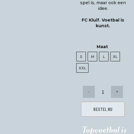
spel is, maar ook een
idee.
FC Kluif. Voetbal is
kunst.
Maat
S
M
L
XL
XXL
Total
Football
4-
4-
BESTEL NU
3
Polo
aantal
Topvoetbal is