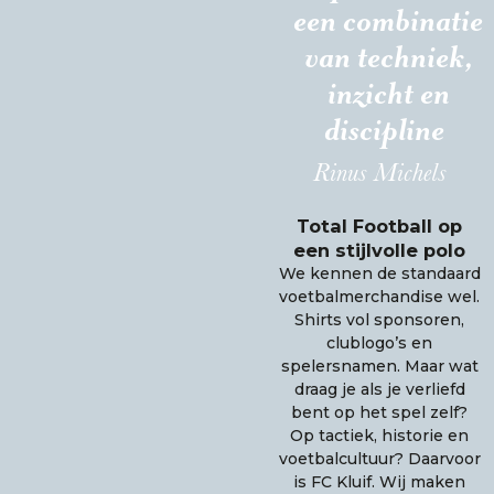
een combinatie
van techniek,
inzicht en
discipline
Rinus Michels
Total Football op
een stijlvolle polo
We kennen de standaard
voetbalmerchandise wel.
Shirts vol sponsoren,
clublogo’s en
spelersnamen. Maar wat
draag je als je verliefd
bent op het spel zelf?
Op tactiek, historie en
voetbalcultuur? Daarvoor
is FC Kluif. Wij maken