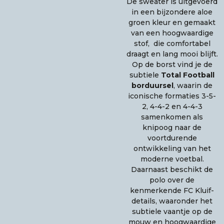
De sweater is uitgevoerd
in een bijzondere aloe
groen kleur en gemaakt
van een hoogwaardige
stof, die comfortabel
draagt en lang mooi blijft.
Op de borst vind je de
subtiele
Total Football
borduursel
, waarin de
iconische formaties 3-5-
2, 4-4-2 en 4-4-3
samenkomen als
knipoog naar de
voortdurende
ontwikkeling van het
moderne voetbal.
Daarnaast beschikt de
polo over de
kenmerkende FC Kluif-
details, waaronder het
subtiele vaantje op de
mouw en hoogwaardige