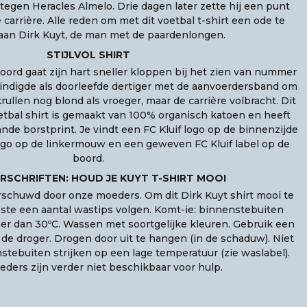
d tegen Heracles Almelo. Drie dagen later zette hij een punt
 carrière. Alle reden om met dit voetbal t-shirt een ode te
aan Dirk Kuyt, de man met de paardenlongen.
STIJLVOL SHIRT
oord gaat zijn hart sneller kloppen bij het zien van nummer
eindigde als doorleefde dertiger met de aanvoerdersband om
rullen nog blond als vroeger, maar de carrière volbracht. Dit
voetbal shirt is gemaakt van 100% organisch katoen en heeft
nde borstprint. Je vindt een FC Kluif logo op de binnenzijde
ogo op de linkermouw en een geweven FC Kluif label op de
boord.
SCHRIFTEN: HOUD JE KUYT T-SHIRT MOOI
chuwd door onze moeders. Om dit Dirk Kuyt shirt mooi te
ste een aantal wastips volgen. Komt-ie: binnenstebuiten
r dan 30ºC. Wassen met soortgelijke kleuren. Gebruik een
 de droger. Drogen door uit te hangen (in de schaduw). Niet
tebuiten strijken op een lage temperatuur (zie waslabel).
ders zijn verder niet beschikbaar voor hulp.