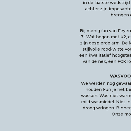
in de laatste wedstrij
achter zijn imposante
brengen 
Bij menig fan van Feyen
‘7’. Wat begon met K2, 
zijn gespierde arm. De k
stijlvolle rood-witte 
een kwalitatief hoogstaa
van de nek, een FCK l
WASVOOR
We werden nog gewaars
houden kun je het be
wassen. Was niet warme
mild wasmiddel. Niet in
droog wringen. Binnens
Onze moe