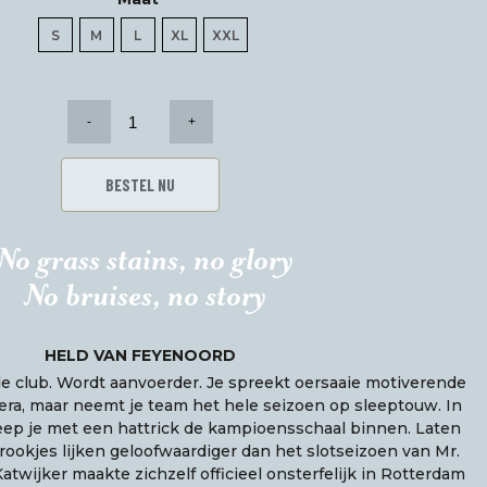
S
M
L
XL
XXL
Voetbal
t-
shirt
Mr.
BESTEL NU
Duracell
aantal
No grass stains, no glory
No bruises, no story
HELD VAN FEYENOORD
de club. Wordt aanvoerder. Je spreekt oersaaie motiverende
era, maar neemt je team het hele seizoen op sleeptouw. In
leep je met een hattrick de kampioensschaal binnen. Laten
sprookjes lijken geloofwaardiger dan het slotseizoen van Mr.
Katwijker maakte zichzelf officieel onsterfelijk in Rotterdam