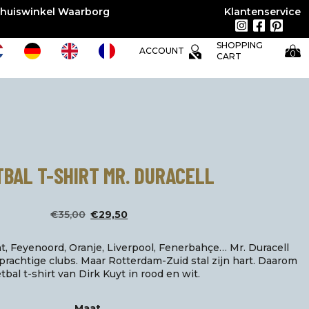
huiswinkel Waarborg
Klantenservice
SHOPPING
ACCOUNT
0
CART
BAL T-SHIRT MR. DURACELL
Oorspronkelijke
Huidige
€
35,00
€
29,50
prijs
prijs
t, Feyenoord, Oranje, Liverpool, Fenerbahçe… Mr. Duracell
was:
is:
prachtige clubs. Maar Rotterdam-Zuid stal zijn hart. Daarom
etbal t-shirt van Dirk Kuyt in rood en wit.
€35,00.
€29,50.
Maat