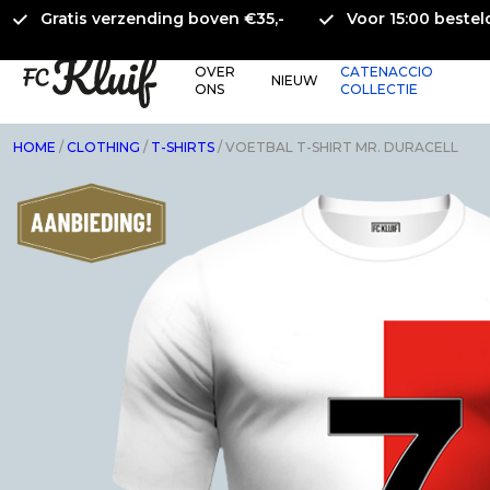
Gratis verzending boven €35,-
Voor 15:00 beste
OVER
CATENACCIO
NIEUW
ONS
COLLECTIE
HOME
/
CLOTHING
/
T-SHIRTS
/ VOETBAL T-SHIRT MR. DURACELL