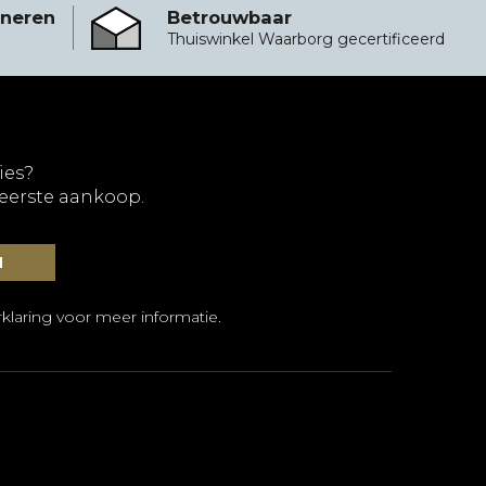
rneren
Betrouwbaar
Betrouwbaar
Thuiswinkel Waarborg gecertificeerd
ies?
 eerste aankoop.
klaring
voor meer informatie.