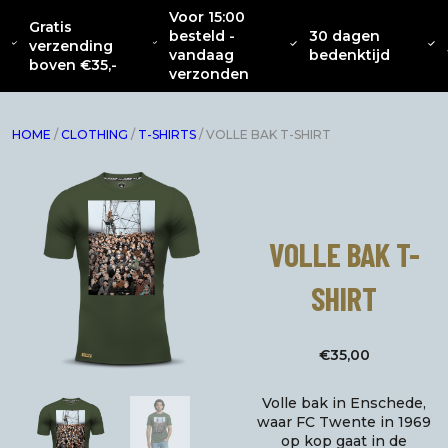
Voor 15:00
Gratis
besteld -
30 dagen
OVER
CATENACCIO
verzending
NIEUW
KLEDING
INTERIEUR
ACC
vandaag
bedenktijd
ONS
COLLECTIE
boven €35,-
verzonden
HOME
/
CLOTHING
/
T-SHIRTS
/ VOLLE BAK T-SHIRT
VOLLE BAK T-
SHIRT
€
35,00
Volle bak in Enschede,
waar FC Twente in 1969
op kop gaat in de