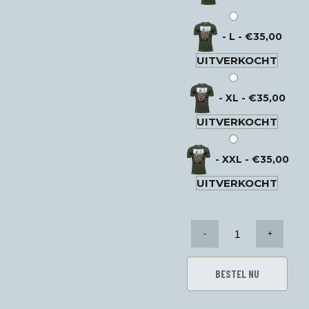
-
L
-
€
35,00
UITVERKOCHT
-
XL
-
€
35,00
UITVERKOCHT
-
XXL
-
€
35,00
UITVERKOCHT
Volle
Bak
t-
shirt
BESTEL NU
aantal