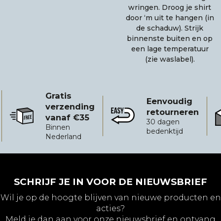
wringen. Droog je shirt
door ‘m uit te hangen (in
de schaduw). Strijk
binnenste buiten en op
een lage temperatuur
(zie waslabel).
Gratis
Eenvoudig
verzending
retourneren
vanaf €35
Gratis verzending vanaf €35
Eenvoudig retourneren
B
30 dagen
Binnen
bedenktijd
Nederland
SCHRIJF JE IN VOOR DE NIEUWSBRIEF
Wil je op de hoogte blijven van nieuwe producten en
acties?
Meld je dan aan voor onze nieuwsbrief en ontvang