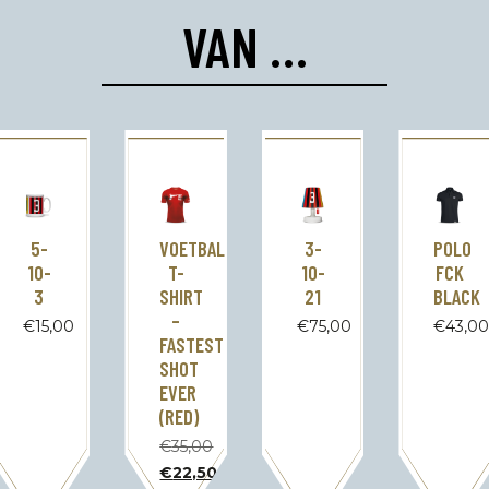
VAN …
5-
VOETBAL
3-
POLO
10-
T-
10-
FCK
3
SHIRT
21
BLACK
–
€
15,00
€
75,00
€
43,0
FASTEST
SHOT
EVER
(RED)
€
35,00
Oorspronkelijke
€
22,50
prijs