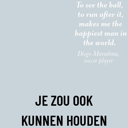
To see the ball,
to run after it,
makes me the
happiest man in
the world.
Diego Maradona,
soccer player
JE ZOU OOK
KUNNEN HOUDEN