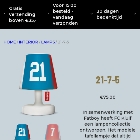
Voor 15:00
Gratis
besteld -
30 dagen
OVER
CATENACCIO
verzending
NIEUW
KLEDING
INTERIEUR
ACC
vandaag
bedenktijd
ONS
COLLECTIE
boven €35,-
verzonden
HOME
/
INTERIOR
/
LAMPS
/ 21-7-5
21-7-5
€
75,00
In samenwerking met
Fatboy heeft FC Kluif
een lampencollectie
ontworpen. Het mobiele
tafellampje dat altijd