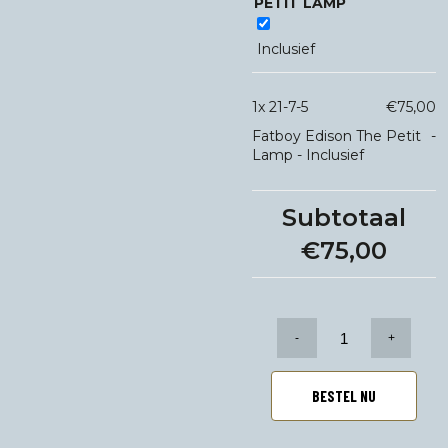
PETIT LAMP
Inclusief
1x
21-7-5
€75,00
Fatboy Edison The Petit
-
Lamp
-
Inclusief
Subtotaal
€75,00
21-
7-
5
aantal
BESTEL NU