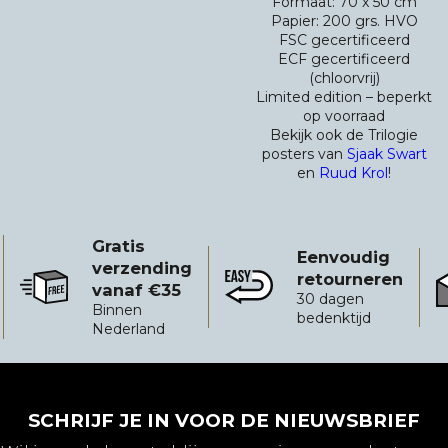
Formaat: 70 x 50 cm
Papier: 200 grs. HVO
FSC gecertificeerd
ECF gecertificeerd
(chloorvrij)
Limited edition – beperkt
op voorraad
Bekijk ook de Trilogie
posters van
Sjaak Swart
en
Ruud Krol
!
Gratis
Eenvoudig
verzending
retourneren
vanaf €35
Gratis verzending vanaf €35
Eenvoudig retourneren
B
30 dagen
Binnen
bedenktijd
Nederland
SCHRIJF JE IN VOOR DE NIEUWSBRIEF