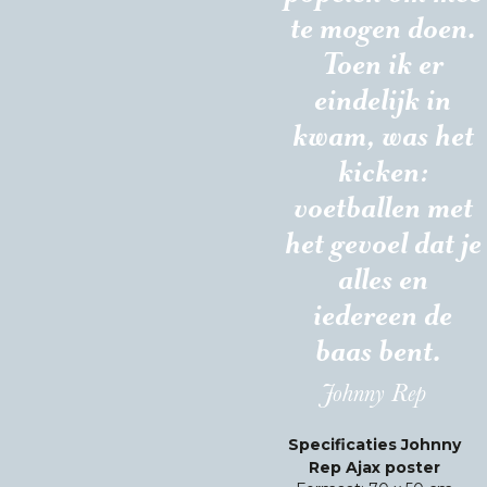
te mogen doen.
Toen ik er
eindelijk in
kwam, was het
kicken:
voetballen met
het gevoel dat je
alles en
iedereen de
baas bent.
Johnny Rep
Specificaties Johnny
Rep Ajax poster