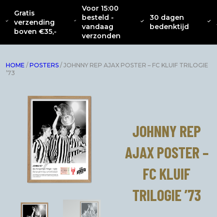
Voor 15:00
Gratis
besteld -
30 dagen
OVER
CATENACCIO
verzending
NIEUW
KLEDING
INTERIEUR
ACC
vandaag
bedenktijd
ONS
COLLECTIE
boven €35,-
verzonden
HOME
/
POSTERS
/ JOHNNY REP AJAX POSTER – FC KLUIF TRILOGIE
’73
JOHNNY REP
AJAX POSTER –
FC KLUIF
TRILOGIE ’73