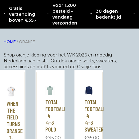
Voor 15:00
Gratis
besteld -
30 dagen
OVER
CATENACCIO
verzending
NIEUW
KLEDING
INTERIEUR
ACC
vandaag
bedenktijd
ONS
COLLECTIE
boven €35,-
verzonden
HOME
/ ORANJE
Shop oranje kleding voor het WK 2026 en moedig
Nederland aan in stijl. Ontdek oranje shirts, sweaters,
accessoires en outfits voor echte Oranje fans.
TOTAL
TOTAL
WHEN
FOOTBALL
FOOTBALL
THE
4-
4-
FIELD
4-3
4-3
TURNS
POLO
SWEATER
ORANGE
T-
€
45,00
€
55,00