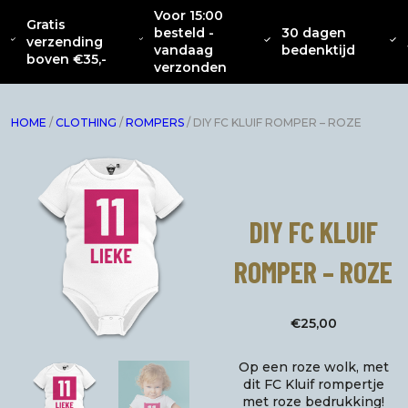
Voor 15:00
Gratis
besteld -
30 dagen
OVER
CATENACCIO
verzending
NIEUW
KLEDING
INTERIEUR
ACC
vandaag
bedenktijd
ONS
COLLECTIE
boven €35,-
verzonden
HOME
/
CLOTHING
/
ROMPERS
/ DIY FC KLUIF ROMPER – ROZE
DIY FC KLUIF
ROMPER – ROZE
€
25,00
Op een roze wolk, met
dit FC Kluif rompertje
met roze bedrukking!