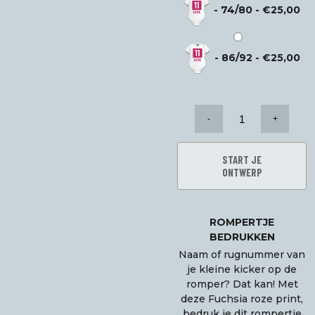
-
74/80
-
€
25,00
-
86/92
-
€
25,00
DIY
FC
Kluif
Romper
START JE
-
ONTWERP
Roze
aantal
ROMPERTJE
BEDRUKKEN
Naam of rugnummer van
je kleine kicker op de
romper? Dat kan! Met
deze Fuchsia roze print,
bedruk je dit rompertje