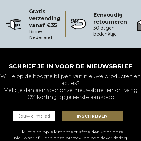
Gratis
Eenvoudig
verzending
retourneren
vanaf €35
Gratis verzending vanaf €35
Eenvoudig retourneren
B
30 dagen
Binnen
bedenktijd
Nederland
SCHRIJF JE IN VOOR DE NIEUWSBRIEF
Wil je op de hoogte blijven van nieuwe producten en
acties?
Meld je dan aan voor onze nieuwsbrief en ontvang
10% korting op je eerste aankoop.
U kunt zich op elk moment afmelden voor onze
nieuwsbrief. Lees onze
privacy- en cookieverklaring