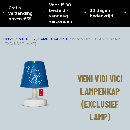
Voor 15:00
Gratis
besteld -
30 dagen
OVER
CATENACCIO
verzending
NIEUW
KLEDING
INTERIEUR
ACC
vandaag
bedenktijd
ONS
COLLECTIE
boven €35,-
verzonden
HOME
/
INTERIOR
/
LAMPENKAPPEN
/ VENI VIDI VICI LAMPENKAP
(EXCLUSIEF LAMP)
VENI VIDI VICI
LAMPENKAP
(EXCLUSIEF
LAMP)