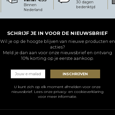
Gratis verzending vanaf €35
Eenvoudig retourneren
B
30 dagen
Binnen
bedenktijd
Nederland
SCHRIJF JE IN VOOR DE NIEUWSBRIEF
Wil je op de hoogte blijven van nieuwe producten en
acties?
Meld je dan aan voor onze nieuwsbrief en ontvang
10% korting op je eerste aankoop.
U kunt zich op elk moment afmelden voor onze
nieuwsbrief. Lees onze
privacy- en cookieverklaring
voor meer informatie.