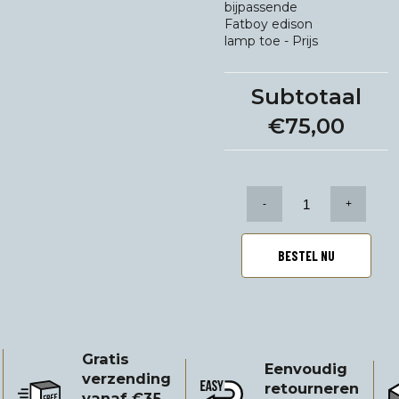
bijpassende
Fatboy edison
lamp toe
-
Prijs
Subtotaal
€75,00
Veni
Vidi
Vici
lampenkap
BESTEL NU
(exclusief
lamp)
aantal
Gratis
Eenvoudig
verzending
retourneren
vanaf €35