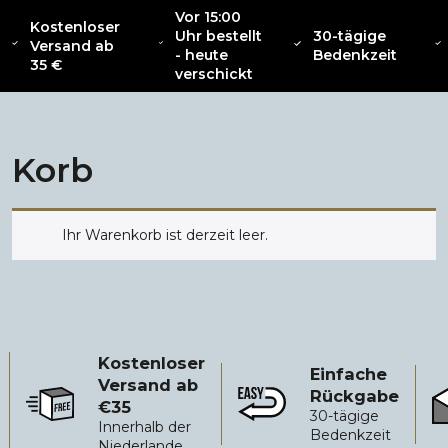
Vor 15:00
Kostenloser
Uhr bestellt
30-tägige
SAMMLUNG
Versand ab
ÜBER
NEU
BEKLEIDUNG
INTERIOR
ZU
- heute
Bedenkzeit
CATENACCIO
35 €
verschickt
Korb
Ihr Warenkorb ist derzeit leer.
Kostenloser
Einfache
Versand ab
Rückgabe
€35
Kostenloser Versand ab €35
Einfache Rückgabe
Zu
30-tägige
Innerhalb der
Bedenkzeit
Niederlande