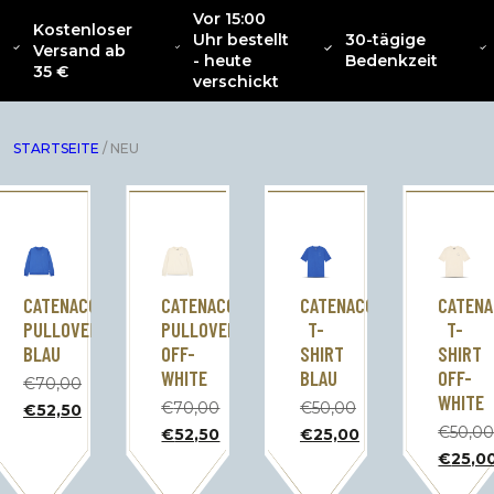
Vor 15:00
Kostenloser
Uhr bestellt
30-tägige
SAMMLUNG
Versand ab
ÜBER
NEU
BEKLEIDUNG
INTERIOR
ZU
- heute
Bedenkzeit
CATENACCIO
35 €
verschickt
STARTSEITE
/ NEU
CATENACCIO
CATENACCIO
CATENACCIO
CATENA
PULLOVER
PULLOVER
T-
T-
BLAU
OFF-
SHIRT
SHIRT
WHITE
BLAU
OFF-
€
70,00
WHITE
Der
€
70,00
€
50,00
€
52,50
ursprüngliche
Der
Der
Der
€
50,0
€
52,50
€
25,00
Preis
ursprüngliche
ursprüngliche
aktuelle
Der
Der
Der
€
25,0
betrug:
Preis
Preis
Preis
ursprün
aktuelle
aktuelle
Der
70,00
betrug:
betrug:
beträgt:
Preis
Preis
Preis