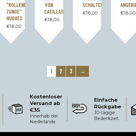
"ROLLENDE
VON
SCHALTER
ANGEB
ZUNGE"
CASILLAS
€
18,00
€
18,00
HUGHES
€
18,00
€
18,00
1
2
3
→
Kostenloser
Einfache
Versand ab
Rückgabe
€35
Kostenloser Versand ab €35
Einfache Rückgabe
Zu
30-tägige
Innerhalb der
Bedenkzeit
Niederlande