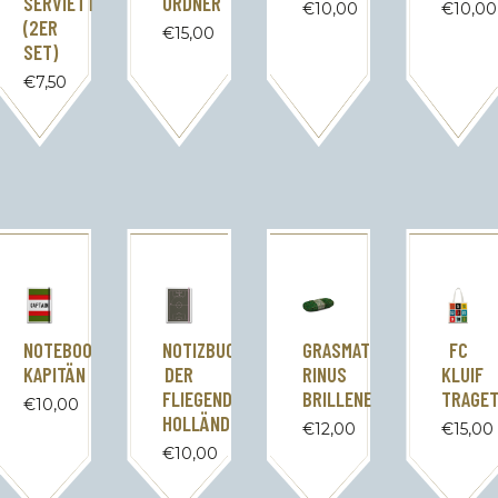
SERVIETTEN
ORDNER
€
10,00
€
10,00
(2ER
€
15,00
SET)
€
7,50
NOTEBOOK-
NOTIZBUCH
GRASMATTE
FC
KAPITÄN
DER
RINUS
KLUIF
FLIEGENDE
BRILLENETUI
TRAGE
€
10,00
HOLLÄNDER
€
12,00
€
15,00
€
10,00