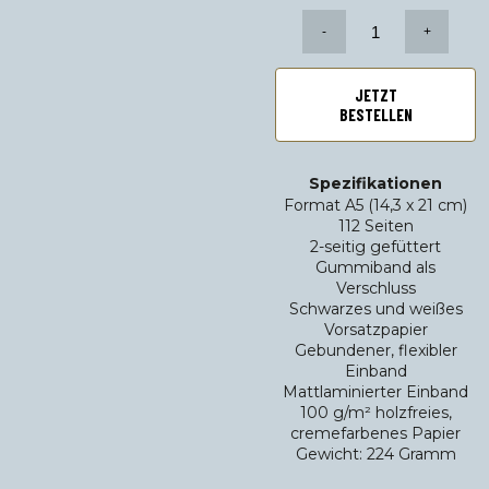
Notizbuch
Abe
Lenstra,
Anzahl
JETZT
BESTELLEN
Spezifikationen
Format A5 (14,3 x 21 cm)
112 Seiten
2-seitig gefüttert
Gummiband als
Verschluss
Schwarzes und weißes
Vorsatzpapier
Gebundener, flexibler
Einband
Mattlaminierter Einband
100 g/m² holzfreies,
cremefarbenes Papier
Gewicht: 224 Gramm