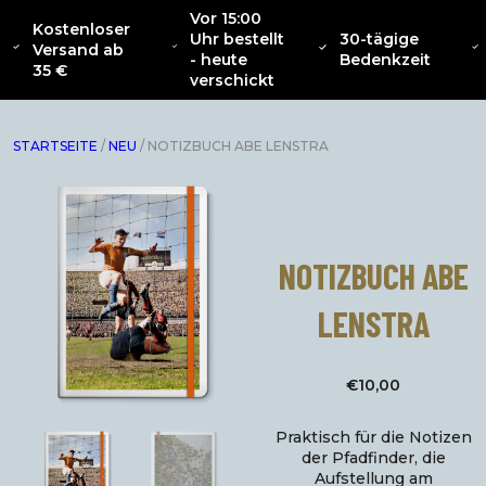
Vor 15:00
Kostenloser
Uhr bestellt
30-tägige
SAMMLUNG
Versand ab
ÜBER
NEU
BEKLEIDUNG
INTERIOR
ZU
- heute
Bedenkzeit
CATENACCIO
35 €
verschickt
STARTSEITE
/
NEU
/ NOTIZBUCH ABE LENSTRA
NOTIZBUCH ABE
LENSTRA
€
10,00
Praktisch für die Notizen
der Pfadfinder, die
Aufstellung am