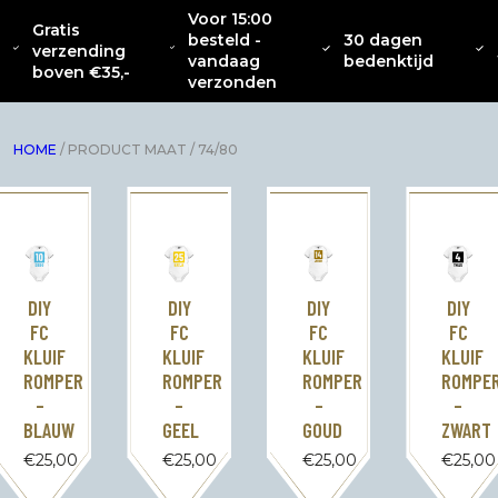
Voor 15:00
Gratis
besteld -
30 dagen
OVER
CATENACCIO
verzending
NIEUW
KLEDING
INTERIEUR
ACC
vandaag
bedenktijd
ONS
COLLECTIE
boven €35,-
verzonden
HOME
/ PRODUCT MAAT / 74/80
DIY
DIY
DIY
DIY
FC
FC
FC
FC
KLUIF
KLUIF
KLUIF
KLUIF
ROMPER
ROMPER
ROMPE
ROMPER
–
–
–
–
GEEL
GOUD
ZWART
BLAUW
€
25,00
€
25,00
€
25,00
€
25,00