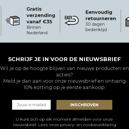
Gratis
Eenvoudig
verzending
retourneren
vanaf €35
Gratis verzending vanaf €35
Eenvoudig retourneren
B
30 dagen
Binnen
bedenktijd
Nederland
SCHRIJF JE IN VOOR DE NIEUWSBRIEF
Wil je op de hoogte blijven van nieuwe producten en
acties?
Meld je dan aan voor onze nieuwsbrief en ontvang
10% korting op je eerste aankoop.
U kunt zich op elk moment afmelden voor onze
nieuwsbrief. Lees onze
privacy- en cookieverklaring