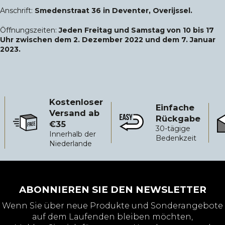
Anschrift:
Smedenstraat 36 in Deventer, Overijssel.
Öffnungszeiten:
Jeden Freitag und Samstag von 10 bis 17
Uhr zwischen dem 2. Dezember 2022 und dem 7. Januar
2023.
Kostenloser
Einfache
Versand ab
Rückgabe
€35
Kostenloser Versand ab €35
Einfache Rückgabe
Zu
30-tägige
Innerhalb der
Bedenkzeit
Niederlande
ABONNIEREN SIE DEN NEWSLETTER
Wenn Sie über neue Produkte und Sonderangebote
auf dem Laufenden bleiben möchten,