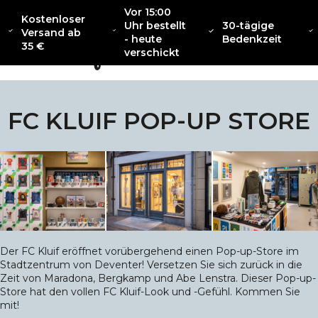
Vor 15:00
Kostenloser
Uhr bestellt
30-tägige
Versand ab
- heute
Bedenkzeit
35 €
SAMMLUNG
verschickt
ÜBER
NEU
BEKLEI
CATENACCIO
FC KLUIF POP-UP STORE
Der FC Kluif eröffnet vorübergehend einen Pop-up-Store im
Stadtzentrum von Deventer! Versetzen Sie sich zurück in die
Zeit von Maradona, Bergkamp und Abe Lenstra. Dieser Pop-up-
Store hat den vollen FC Kluif-Look und -Gefühl. Kommen Sie
mit!