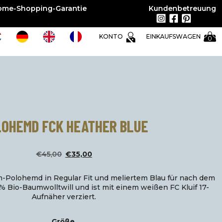
ome-Shopping-Garantie
Kundenbetreuung
EINKAUFSWAGEN
KONTO
0
LOHEMD FCK HEATHER BLUE
Der
Der
€
45,00
€
35,00
ursprüngliche
aktuelle
m-Polohemd in Regular Fit und meliertem Blau für nach dem
Preis
Preis
% Bio-Baumwolltwill und ist mit einem weißen FC Kluif 17-
Aufnäher verziert.
betrug:
beträgt:
45,00
35,00
Größe