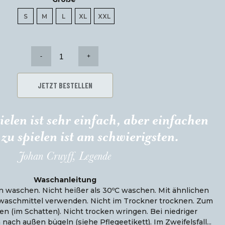
€.
€.
S
M
L
XL
XXL
Polohemd
FCK
Heather
Blue
JETZT BESTELLEN
Anzahl
ielen ist sehr einfach, aber einfachen
zu spielen ist am schwierigsten.
Johan Cruyff, Legende
Waschanleitung
 waschen. Nicht heißer als 30ºC waschen. Mit ähnlichen
waschmittel verwenden. Nicht im Trockner trocknen. Zum
n (im Schatten). Nicht trocken wringen. Bei niedriger
ach außen bügeln (siehe Pflegeetikett). Im Zweifelsfall...