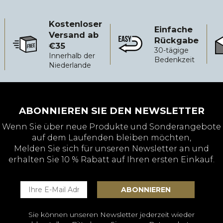
Kostenloser
Einfache
Versand ab
Rückgabe
€35
Kostenloser Versand ab €35
Einfache Rückgabe
Zu
30-tägige
Innerhalb der
Bedenkzeit
Niederlande
ABONNIEREN SIE DEN NEWSLETTER
Wenn Sie über neue Produkte und Sonderangebote
auf dem Laufenden bleiben möchten,
Melden Sie sich für unseren Newsletter an und
erhalten Sie 10 % Rabatt auf Ihren ersten Einkauf.
Sie können unseren Newsletter jederzeit wieder