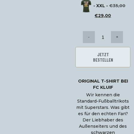
Preis
Der
€.
-
XXL
-
€
35,00
beträgt:
urs
29,00
Pre
Der
€
29,00
€.
bet
aktuelle
35,
Preis
€.
beträgt:
Anzahl
29,00
der
€.
T-
Shirts
JETZT
unter
BESTELLEN
dem
Lat
ORIGINAL T-SHIRT BEI
FC KLUIF
Wir kennen die
Standard-Fußballtrikots
mit Superstars. Was gibt
es für den echten Fan?
Der Liebhaber des
Außenseiters und des
schwarzen