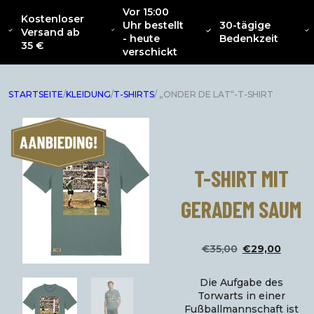
Vor 15:00
Kostenloser
Uhr bestellt
30-tägige
SAMMLUNG
Versand ab
ÜBER
NEU
BEKLEIDUNG
INTERIOR
ZU
- heute
Bedenkzeit
CATENACCIO
35 €
verschickt
STARTSEITE
/
KLEIDUNG
/
T-SHIRTS
/ „ONDER DE LAT“-T-SHIRT
T-SHIRT MIT
GERADEM SAUM
Der
Der
€
35,00
€
29,00
ursprün
akt
Die Aufgabe des
Preis
Pre
Torwarts in einer
Fußballmannschaft ist