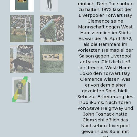
betrug:
bet
einfach. Dein Tor sauber
35,00
29,
zu halten. 1972 lässt der
Liverpooler Torwart Ray
€.
€.
Clemence seine
Mannschaft gegen West
Ham ziemlich im Stich!
Es war der 15. April 1972,
als die Hammers im
vorletzten Heimspiel der
Saison gegen Liverpool
antraten. Plötzlich ließ
ein frecher West-Ham-
Jo-Jo den Torwart Ray
Clemence wissen, was
er von dem bisher
gezeigten Spiel hielt.
Sehr zur Erheiterung des
Publikums. Nach Toren
von Steve Heighway und
John Toshack hatte
Clem schließlich das
Nachsehen. Liverpool
gewann das Spiel mit